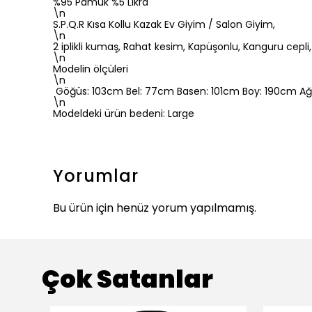
%95 Pamuk %5 Likra
\n
S.P.Q.R Kısa Kollu Kazak Ev Giyim / Salon Giyim,
\n
2 iplikli kumaş, Rahat kesim, Kapüşonlu, Kanguru cepli,
\n
Modelin ölçüleri
\n
Göğüs: 103cm Bel: 77cm Basen: 101cm Boy: 190cm Ağır
\n
Modeldeki ürün bedeni: Large
Yorumlar
Bu ürün için henüz yorum yapılmamış.
Çok Satanlar