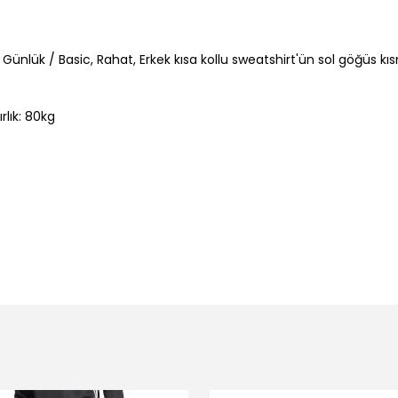
 Günlük / Basic, Rahat, Erkek kısa kollu sweatshirt'ün sol göğüs kı
lık: 80kg