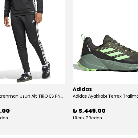
Adidas
Adidas Antrenman Uzun Alt TIRO ES PNT JD0442
9.00
₺ 5,449.00
eden
1 Renk 7 Beden