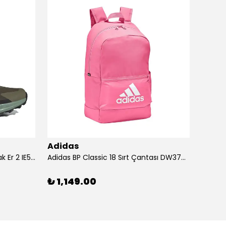
Adidas
Adid
Adidas Ayakkabı Terrex Trailmak Er 2 IE5146
Adidas BP Classic 18 Sırt Çantası DW3709
Adidas
₺ 1,149.00
₺ 1,