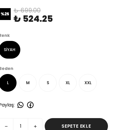
₺ 699.00
%
25
₺ 524.25
Renk
SİYAH
Beden
L
M
S
XL
XXL
Paylaş
:
SEPETE EKLE