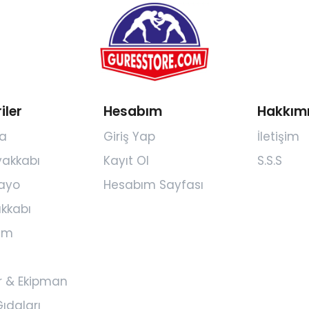
iler
Hesabım
Hakkım
a
Giriş Yap
İletişim
yakkabı
Kayıt Ol
S.S.S
ayo
Hesabım Sayfası
kkabı
yim
r & Ekipman
ıdaları