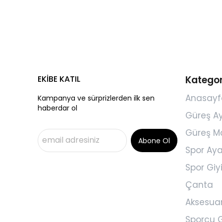
EKİBE KATIL
Kategor
Anasayf
Kampanya ve sürprizlerden ilk sen
haberdar ol
Güreş A
Güreş M
Abone Ol
Spor Aya
Spor Gi
Çanta
Aksesua
Sporcu G