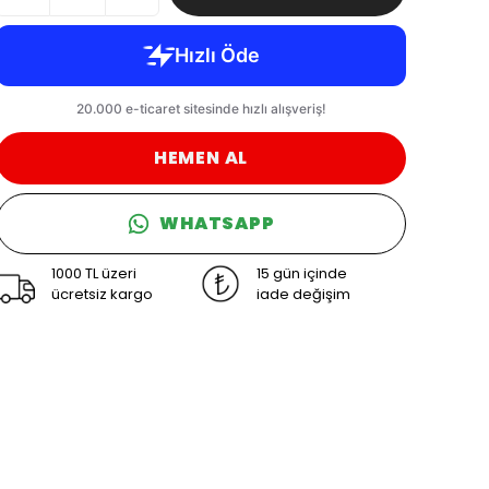
HEMEN AL
WHATSAPP
1000 TL üzeri
15 gün içinde
ücretsiz kargo
iade değişim