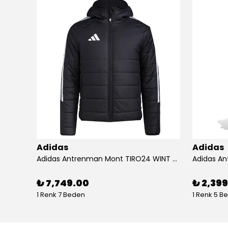
Adidas
Adidas
Adidas Koşu Ayakkabısı RUNFALCON 5 IH7758
Adidas Antrenman Mont TIRO24 WINT JKT IJ7388
₺ 7,749.00
₺ 2,39
1 Renk 7 Beden
1 Renk 5 B