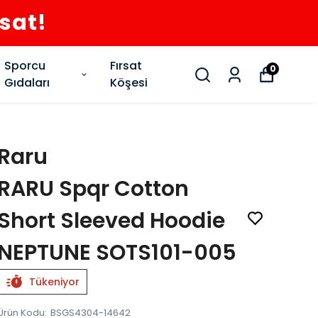
rsat!
Sporcu
Fırsat
0
Gıdaları
Köşesi
Raru
RARU Spqr Cotton
Short Sleeved Hoodie
NEPTUNE SOTS101-005
Tükeniyor
Ürün Kodu
:
BSGS4304-14642