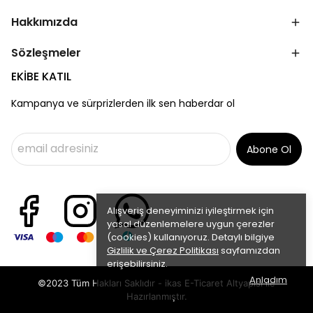
Hakkımızda
Sözleşmeler
EKİBE KATIL
Kampanya ve sürprizlerden ilk sen haberdar ol
Abone Ol
Alışveriş deneyiminizi iyileştirmek için
yasal düzenlemelere uygun çerezler
(cookies) kullanıyoruz. Detaylı bilgiye
Gizlilik ve Çerez Politikası
sayfamızdan
erişebilirsiniz.
Anladım
©2023 Tüm Hakları Saklıdır - ikas E-Ticaret
Altyapısı ile
Hazırlanmıştır.