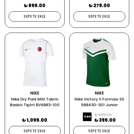
₺ 899.00
₺ 279.00
SEPETE EKLE
SEPETE EKLE
NIKE
NIKE
Nike Dry Park Milli Takım
Nike Victory II Forması SS
Baskılı Tişört BV6883-100
588430-301 Junior
588430-301
₺ 999.00
%
60
₺ 1,099.00
₺ 399.00
SEPETE EKLE
SEPETE EKLE