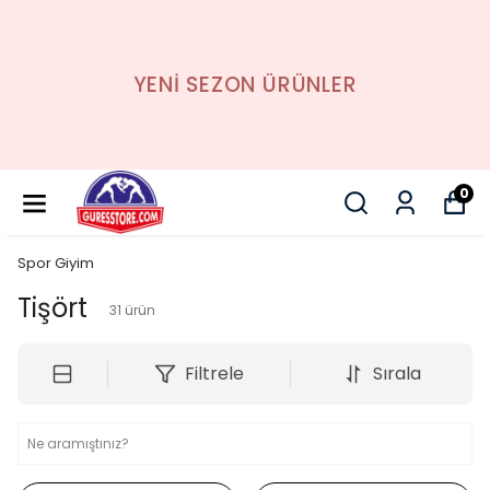
YENİ SEZON ÜRÜNLER
0
Spor Giyim
Tişört
31
ürün
Filtrele
Sırala