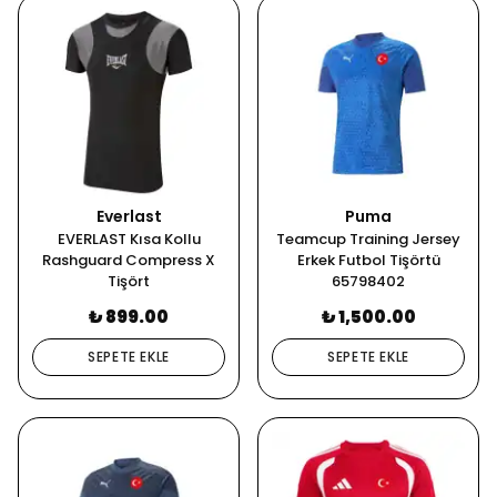
Everlast
Puma
EVERLAST Kısa Kollu
Teamcup Training Jersey
Rashguard Compress X
Erkek Futbol Tişörtü
Tişört
65798402
₺ 899.00
₺ 1,500.00
SEPETE EKLE
SEPETE EKLE