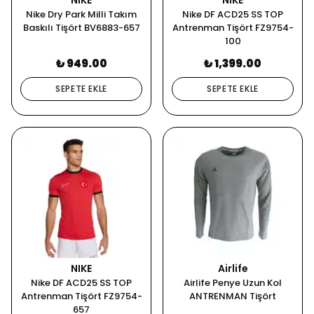
NIKE
NIKE
Nike Dry Park Milli Takım
Nike DF ACD25 SS TOP
Baskılı Tişört BV6883-657
Antrenman Tişört FZ9754-
100
₺ 949.00
₺ 1,399.00
SEPETE EKLE
SEPETE EKLE
NIKE
Airlife
Nike DF ACD25 SS TOP
Airlife Penye Uzun Kol
Antrenman Tişört FZ9754-
ANTRENMAN Tişört
657