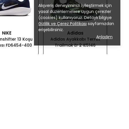
Alışveriş deneyiminizi iyileştirmek için
yasal düzenlemelere uygun çerezler
(cookies) kullanıyoruz. Detaylı bilgiye
Gizlilik ve Çerez Politikası
sayfamızdan
erişebilirsiniz.
NIKE
Adidas
Anladım
nshifter 13 Koşu
Adidas Ayakkabı Terrex
ısı FD6454-400
Trailmak Er 2 IE5146
3,699.00
₺ 5,449.00
PETE EKLE
SEPETE EKLE