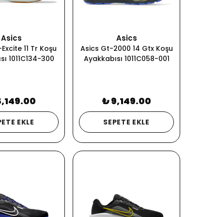
Asics
Asics
Excite 11 Tr Koşu
Asics Gt-2000 14 Gtx Koşu
sı 1011C134-300
Ayakkabısı 1011C058-001
5,149.00
₺ 9,149.00
PETE EKLE
SEPETE EKLE