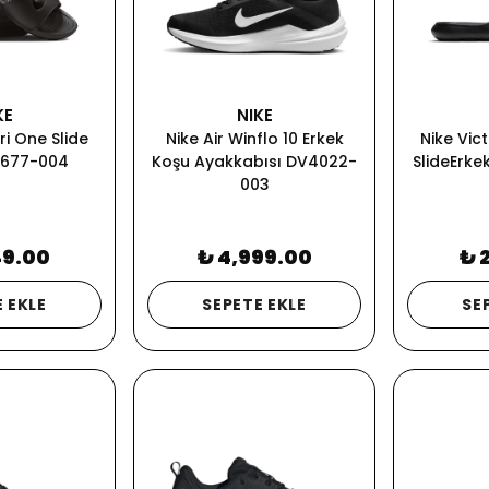
KE
NIKE
ri One Slide
Nike Air Winflo 10 Erkek
Nike Vic
9677-004
Koşu Ayakkabısı DV4022-
SlideErke
003
49.00
₺ 4,999.00
₺ 
 EKLE
SEPETE EKLE
SE