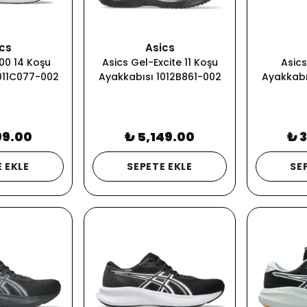
cs
Asics
00 14 Koşu
Asics Gel-Excite 11 Koşu
Asics
011C077-002
Ayakkabısı 1012B861-002
Ayakkabı
99.00
₺ 5,149.00
₺ 
 EKLE
SEPETE EKLE
SE