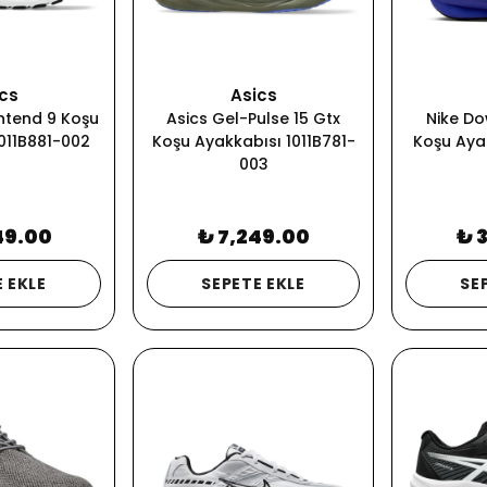
cs
Asics
ntend 9 Koşu
Asics Gel-Pulse 15 Gtx
Nike Do
011B881-002
Koşu Ayakkabısı 1011B781-
Koşu Aya
003
49.00
₺ 7,249.00
₺ 
 EKLE
SEPETE EKLE
SE