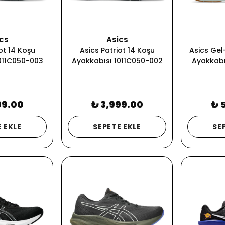
cs
Asics
ot 14 Koşu
Asics Patriot 14 Koşu
Asics Gel-
011C050-003
Ayakkabısı 1011C050-002
Ayakkabı
99.00
₺ 3,999.00
₺ 
 EKLE
SEPETE EKLE
SE