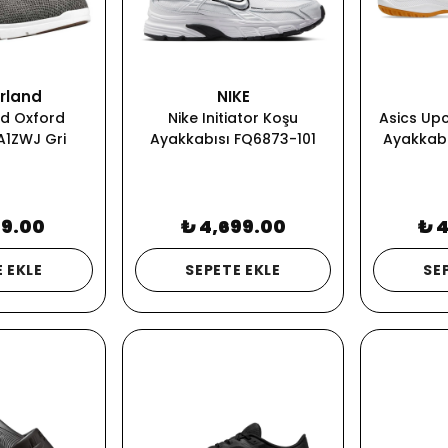
rland
NIKE
d Oxford
Nike Initiator Koşu
Asics Upc
 A1ZWJ Gri
Ayakkabısı FQ6873-101
Ayakkabı
99.00
₺ 4,699.00
₺ 
 EKLE
SEPETE EKLE
SE