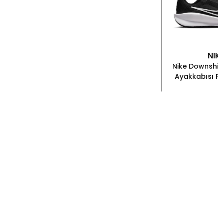
NI
Nike Downshi
Ayakkabısı 
₺ 3,8
SEPETE