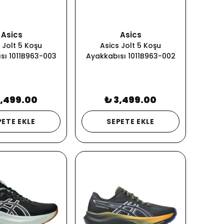
Asics
Asics
 Jolt 5 Koşu
Asics Jolt 5 Koşu
sı 1011B963-003
Ayakkabısı 1011B963-002
3,499.00
₺ 3,499.00
PETE EKLE
SEPETE EKLE