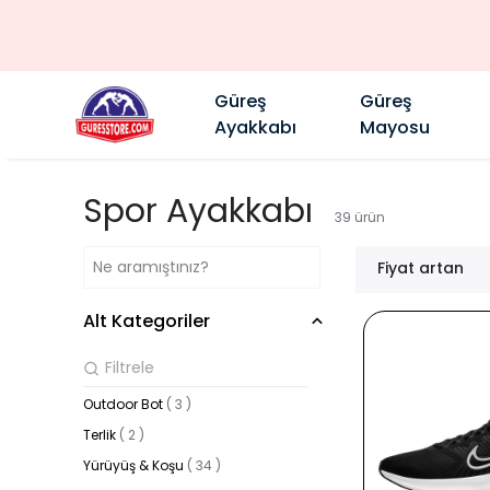
Güreş
Güreş
Ayakkabı
Mayosu
Spor Ayakkabı
39
ürün
Fiyat artan
Alt Kategoriler
Outdoor Bot
(
3
)
Terlik
(
2
)
Yürüyüş & Koşu
(
34
)