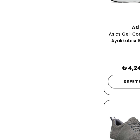
Asi
Asics Gel-Co
Ayakkabısı 1
₺ 4,2
SEPETE