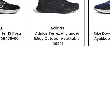
KE
Adidas
fter 13 Koşu
Adidas Terrex Anylander
Nike Dow
FD6476-001
R.Rdy Outdoor Ayakkabısı
Ayakkab
ID0901
99.00
₺ 4,449.00
₺ 
 EKLE
SEPETE EKLE
SE