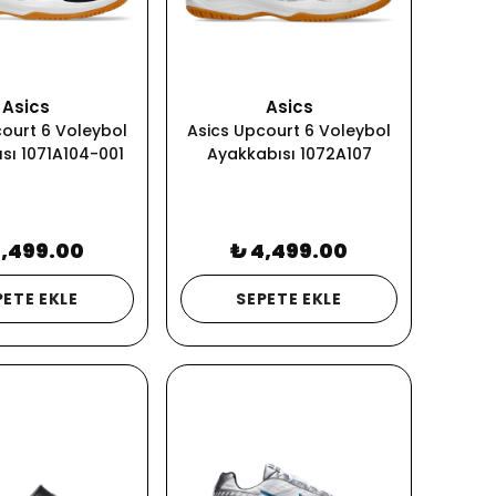
Asics
Asics
ourt 6 Voleybol
Asics Upcourt 6 Voleybol
sı 1071A104-001
Ayakkabısı 1072A107
4,499.00
₺ 4,499.00
PETE EKLE
SEPETE EKLE