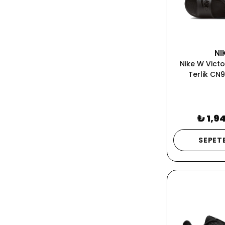
NI
Nike W Victo
Terlik CN
₺ 1,9
SEPETE