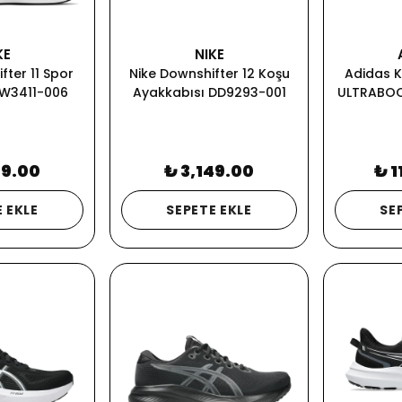
KE
NIKE
fter 11 Spor
Nike Downshifter 12 Koşu
Adidas K
W3411-006
Ayakkabısı DD9293-001
ULTRABOO
49.00
₺ 3,149.00
₺ 1
 EKLE
SEPETE EKLE
SE