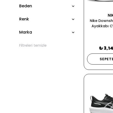
Beden
NI
Renk
Nike Downshi
Ayakkabı C
Marka
Filtreleri temizle
₺ 3,1
SEPETE