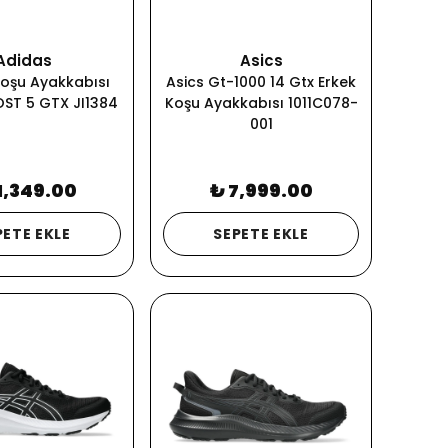
Adidas
Asics
oşu Ayakkabısı
Asics Gt-1000 14 Gtx Erkek
ST 5 GTX JI1384
Koşu Ayakkabısı 1011C078-
001
1,349.00
₺ 7,999.00
PETE EKLE
SEPETE EKLE