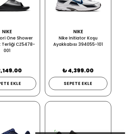
NIKE
NIKE
tori One Shower
Nike Initiator Koşu
k Terliği CZ5478-
Ayakkabısı 394055-101
001
2,149.00
₺ 4,399.00
PETE EKLE
SEPETE EKLE