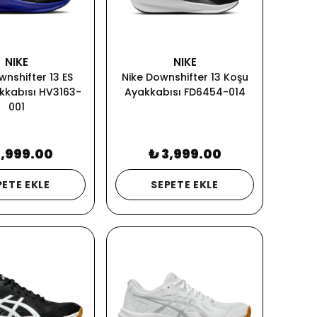
NIKE
NIKE
wnshifter 13 ES
Nike Downshifter 13 Koşu
kkabısı HV3163-
Ayakkabısı FD6454-014
001
3,999.00
₺ 3,999.00
PETE EKLE
SEPETE EKLE