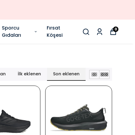
Sporcu
Fırsat
0
Gıdaları
Köşesi
lan
İlk eklenen
Son eklenen