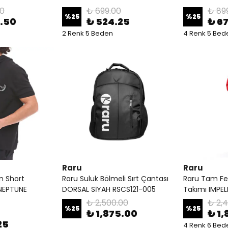
00
₺ 699.00
₺ 89
%
25
%
25
2.50
₺ 524.25
₺ 6
2 Renk 5 Beden
4 Renk 5 Bed
Raru
Raru
n Short
Raru Suluk Bölmeli Sırt Çantası
Raru Tam Fe
NEPTUNE
DORSAL SİYAH RSCS121-005
Takımı IMPEL
₺ 2,500.00
₺ 2,
%
25
%
25
₺ 1,875.00
₺ 1,
25
4 Renk 6 Bed