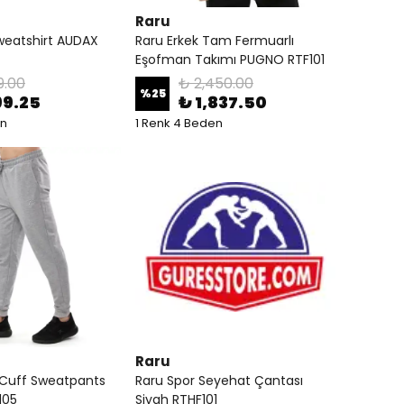
Raru
weatshirt AUDAX
Raru Erkek Tam Fermuarlı
Eşofman Takımı PUGNO RTF101
9.00
₺ 2,450.00
%
25
99.25
₺ 1,837.50
en
1 Renk 4 Beden
Raru
 Cuff Sweatpants
Raru Spor Seyehat Çantası
105
Siyah RTHF101