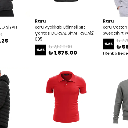
Raru
Raru
EO SİYAH
Raru Ayakkabı Bölmeli Sırt
Raru Cotton
Çantası DORSAL SİYAH RSCA121-
Sweatshirt 
00
005
.25
₺ 77
%
25
₺ 5
₺ 2,500.00
%
25
₺ 1,875.00
1 Renk 5 Bed