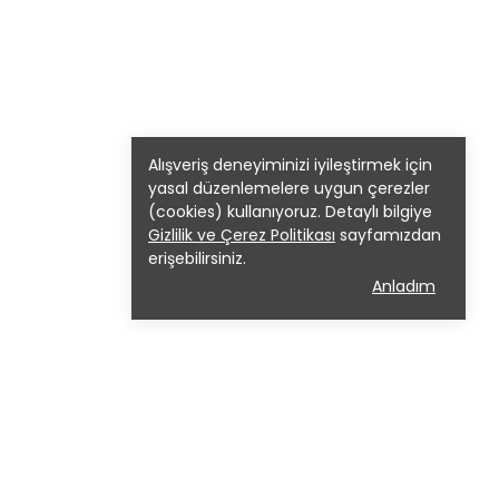
Alışveriş deneyiminizi iyileştirmek için
yasal düzenlemelere uygun çerezler
(cookies) kullanıyoruz. Detaylı bilgiye
Gizlilik ve Çerez Politikası
sayfamızdan
erişebilirsiniz.
Anladım
ızda
Sözleşmeler