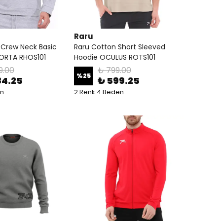
Raru
 Crew Neck Basic
Raru Cotton Short Sleeved
PORTA RHOS101
Hoodie OCULUS ROTS101
9.00
₺ 799.00
%
25
84.25
₺ 599.25
en
2 Renk 4 Beden