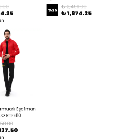
9.00
₺ 2,499.00
%
25
74.25
₺ 1,874.25
en
rmuarlı Eşofman
LO RTFE110
450.00
837.50
en