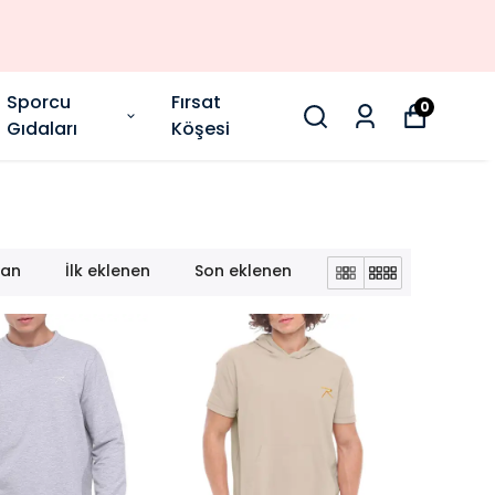
Sporcu
Fırsat
0
Gıdaları
Köşesi
lan
İlk eklenen
Son eklenen