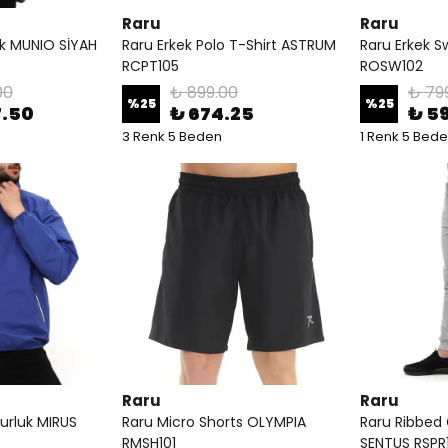
Raru
Raru
ak MUNIO SİYAH
Raru Erkek Polo T-Shirt ASTRUM
Raru Erkek S
RCPT105
ROSW102
00
₺ 899.00
₺ 79
%
25
%
25
7.50
₺ 674.25
₺ 5
3 Renk 5 Beden
1 Renk 5 Bed
Raru
Raru
urluk MIRUS
Raru Micro Shorts OLYMPIA
Raru Ribbed
RMSH101
SENTUS RSPR