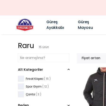
Güreş
Güreş
Ayakkabı
Mayosu
Raru
15
ürün
Fiyat artan
Alt Kategoriler
Fırsat Köşesi
(
15
)
Spor Giyim
(
12
)
Çanta
(
3
)
Beden