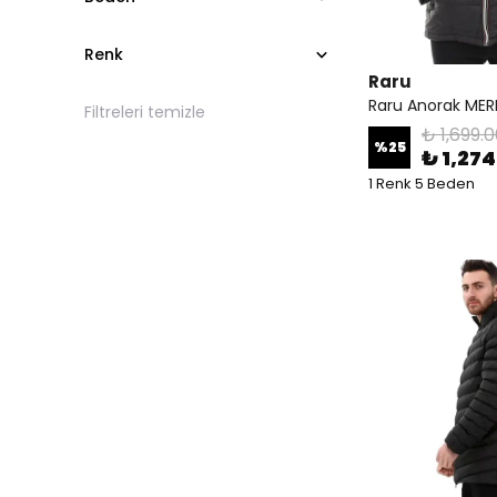
Renk
Raru
Raru Anorak MER
Filtreleri temizle
₺ 1,699.
%
25
₺ 1,274
1 Renk 5 Beden