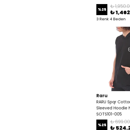
₺ 1,950.
%
25
₺ 1,46
3 Renk 4 Beden
Raru
RARU Spqr Cotto
Sleeved Hoodie 
SOTS101-005
₺ 699.00
%
25
₺ 524.