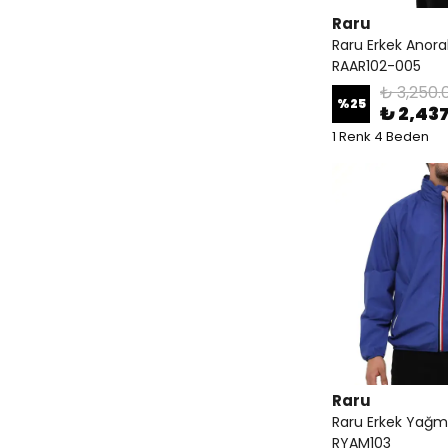
Raru
Raru Erkek Anor
RAAR102-005
₺ 3,250.
%
25
₺ 2,43
1 Renk 4 Beden
Raru
Raru Erkek Yağm
RYAM103