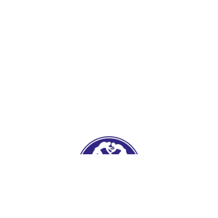
iler
Hesabım
Hakkım