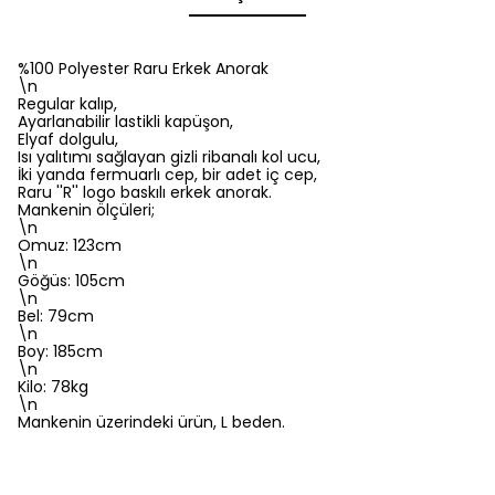
%100 Polyester Raru Erkek Anorak
\n
Regular kalıp,
Ayarlanabilir lastikli kapüşon,
Elyaf dolgulu,
Isı yalıtımı sağlayan gizli ribanalı kol ucu,
İki yanda fermuarlı cep, bir adet iç cep,
Raru ''R'' logo baskılı erkek anorak.
Mankenin ölçüleri;
\n
Omuz: 123cm
\n
Göğüs: 105cm
\n
Bel: 79cm
\n
Boy: 185cm
\n
Kilo: 78kg
\n
Mankenin üzerindeki ürün, L beden.