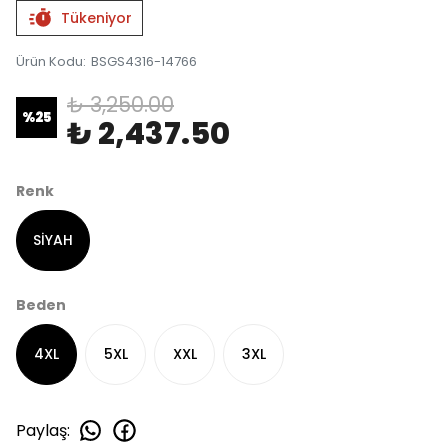
Tükeniyor
Ürün Kodu
:
BSGS4316-14766
₺ 3,250.00
%
25
₺ 2,437.50
Renk
SİYAH
Beden
4XL
5XL
XXL
3XL
Paylaş
: