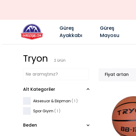
Güreş
Güreş
Ayakkabı
Mayosu
Tryon
2
ürün
Fiyat artan
Alt Kategoriler
Aksesuar & Ekipman
(
1
)
Spor Giyim
(
1
)
Beden