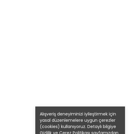
Alışveriş deneyiminizi iyileştirmek için
yasal düzenlemelere uygun çerezler
(cookies) kullanıyoruz. Detaylı bilgiye
Gizlilik ve Çerez Politikası
sayfamızdan