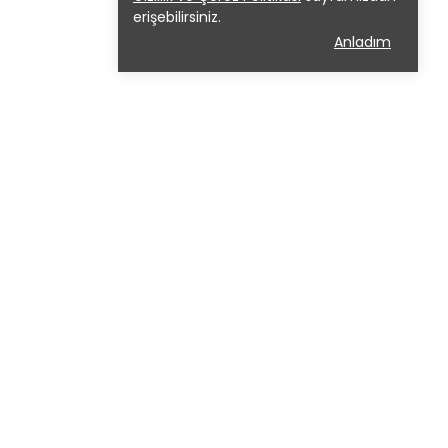
erişebilirsiniz.
Anladım
ızda
Sözleşmeler
GİZLİLİK POLİTİKASI
İADE POLİTİKASI
MESAFELİ SATIŞ SÖZLEŞMESİ