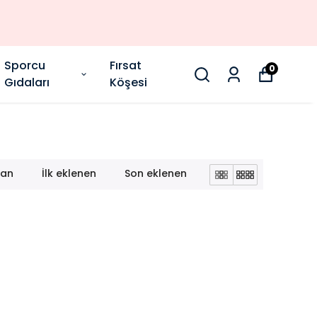
Sporcu
Fırsat
0
Gıdaları
Köşesi
lan
İlk eklenen
Son eklenen