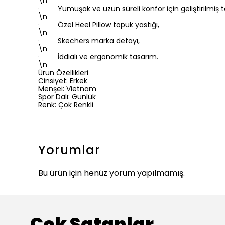
\n
· Yumuşak ve uzun süreli konfor için geliştirilmiş 
\n
· Özel Heel Pillow topuk yastığı,
\n
· Skechers marka detayı,
\n
· İddialı ve ergonomik tasarım.
\n
Ürün Özellikleri
Cinsiyet: Erkek
Menşei: Vietnam
Spor Dalı: Günlük
Renk: Çok Renkli
Yorumlar
Bu ürün için henüz yorum yapılmamış.
Çok Satanlar