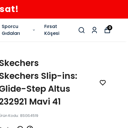
rsat!
Sporcu
Fırsat
0
Gıdaları
Köşesi
Skechers
Skechers Slip-ins:
Glide-Step Altus
232921 Mavi 41
Ürün Kodu
:
BSGS4519