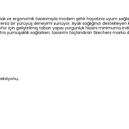
dialı ve ergonomik tasarımıyla modern şehir hayatına uyum sağla
rsiz bir yürüyüş deneyimi sunuyor. Ayak sağlığınızı destekleyen k
r için geliştirilmiş taban yapısı yorgunluk hissini minimuma indi
kstra yumuşaklık sağlarken, tasarımı taçlandıran Skechers marka d
leksiyonu,