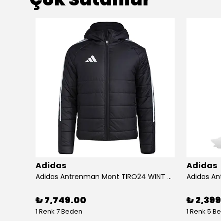
Adidas
Adidas
Adidas Koşu Ayakkabısı RUNFALCON 5 IH7758
Adidas Antrenman Mont TIRO24 WINT JKT IJ7388
₺ 7,749.00
₺ 2,39
1 Renk 7 Beden
1 Renk 5 B