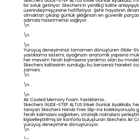
Skechers GLIDE-STEP ALTUS Erkek Günlük Ayakkabı, ma
bir soluk getiriyor. Skechers’ın yenilikçi kalite anlayışı
üzerindeymişçesine hafifletiyor. Şehir hayatının dinam
olmaktan çıkarıp günlük şıklığınızın en güvenilir parç
adımda hissetmenizi sağlıyor.
\n
\n
\n
Yürüyüş deneyiminizi tamamen dönüştüren Glide-Step t
yastıklama sistemi, ayağınızın anatomik yapısına mük
her mevsim ferah kalmasına yardımcı olan bu model, 
Skechers kalitesinin sunduğu bu benzersiz hareket öz
zamanı.
\n
\n
\n
Air Cooled Memory Foam Yastıklama…
Skechers GLIDE-STEP ALTUS Erkek Günlük Ayakkabı, her 
tanıyan Skechers Hands Free Slip-ins koleksiyonuyla gün
ferah kalmasını sağlarken, stratejik noktalara yerleşti
kişiselleştirilmiş bir konforla buluşturan Skechers A
yürüyüş deneyimine dönüştürüyor.
\n