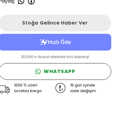
Paylaş
:
Stoğa Gelince Haber Ver
WHATSAPP
1000 TL üzeri
15 gün içinde
ücretsiz kargo
iade değişim