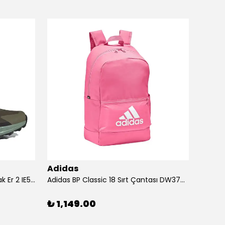
Adidas
Adid
Adidas Ayakkabı Terrex Trailmak Er 2 IE5146
Adidas BP Classic 18 Sırt Çantası DW3709
Adidas
₺ 1,149.00
₺ 1,