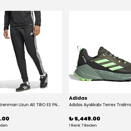
Adidas
Adidas Antrenman Uzun Alt TIRO ES PNT JD0442
9.00
₺ 5,449.00
eden
1 Renk 7 Beden