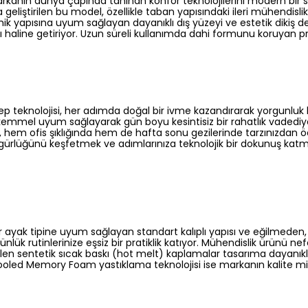
rkanın dünya çapında tanınan konfor teknolojilerini modern bir 
yla geliştirilen bu model, özellikle taban yapısındaki ileri mühendisl
ik yapısına uyum sağlayan dayanıklı dış yüzeyi ve estetik dikiş d
ası haline getiriyor. Uzun süreli kullanımda dahi formunu koruyan
eknolojisi, her adımda doğal bir ivme kazandırarak yorgunluk hi
emmel uyum sağlayarak gün boyu kesintisiz bir rahatlık vadediyor
hem ofis şıklığında hem de hafta sonu gezilerinde tarzınızdan ö
gürlüğünü keşfetmek ve adımlarınıza teknolojik bir dokunuş katm
ayak tipine uyum sağlayan standart kalıplı yapısı ve eğilmeden, 
lük rutinlerinize eşsiz bir pratiklik katıyor. Mühendislik ürünü ne
rilen sentetik sıcak baskı (hot melt) kaplamalar tasarıma dayanıklıl
ir Cooled Memory Foam yastıklama teknolojisi ise markanın kalite 