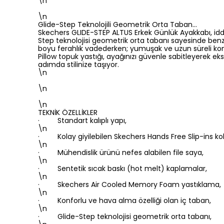
\n
\n
Glide-Step Teknolojili Geometrik Orta Taban…
Skechers GLIDE-STEP ALTUS Erkek Günlük Ayakkabı, id
Step teknolojisi geometrik orta tabanı sayesinde benze
boyu ferahlık vadederken; yumuşak ve uzun süreli konfo
Pillow topuk yastığı, ayağınızı güvenle sabitleyerek e
adımda stilinize taşıyor.
\n
\n
\n
TEKNİK ÖZELLİKLER
· Standart kalıplı yapı,
\n
· Kolay giyilebilen Skechers Hands Free Slip-ins ko
\n
· Mühendislik ürünü nefes alabilen file saya,
\n
· Sentetik sıcak baskı (hot melt) kaplamalar,
\n
· Skechers Air Cooled Memory Foam yastıklama,
\n
· Konforlu ve hava alma özelliği olan iç taban,
\n
· Glide-Step teknolojisi geometrik orta tabanı,