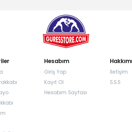
iler
Hesabım
Hakkım
a
Giriş Yap
İletişim
yakkabı
Kayıt Ol
S.S.S
ayo
Hesabım Sayfası
kkabı
yim