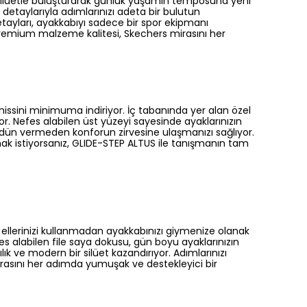
silüetle buluşturarak günlük yaşamın temposuna yeni
ik detaylarıyla adımlarınızı adeta bir bulutun
etayları, ayakkabıyı sadece bir spor ekipmanı
 premium malzeme kalitesi, Skechers mirasını her
ssini minimuma indiriyor. İç tabanında yer alan özel
. Nefes alabilen üst yüzeyi sayesinde ayaklarınızın
dün vermeden konforun zirvesine ulaşmanızı sağlıyor.
ak istiyorsanız, GLIDE-STEP ALTUS ile tanışmanın tam
ellerinizi kullanmadan ayakkabınızı giymenize olanak
fes alabilen file saya dokusu, gün boyu ayaklarınızın
ık ve modern bir silüet kazandırıyor. Adımlarınızı
mirasını her adımda yumuşak ve destekleyici bir