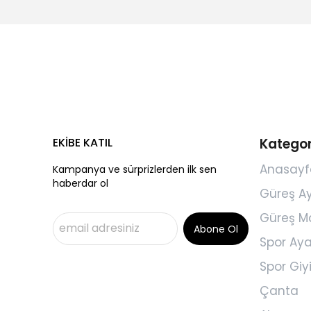
EKİBE KATIL
Kategor
Anasayf
Kampanya ve sürprizlerden ilk sen
haberdar ol
Güreş A
Güreş M
Abone Ol
Spor Aya
Spor Gi
Çanta