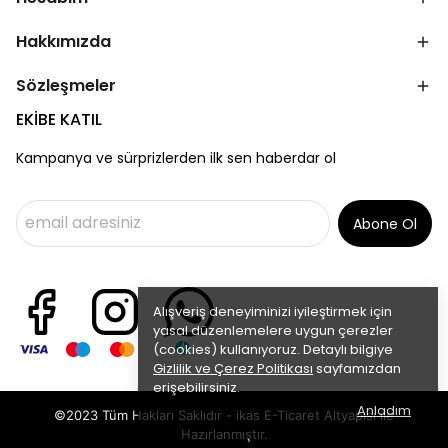
Hakkımızda
Sözleşmeler
EKİBE KATIL
Kampanya ve sürprizlerden ilk sen haberdar ol
Abone Ol
Alışveriş deneyiminizi iyileştirmek için
yasal düzenlemelere uygun çerezler
(cookies) kullanıyoruz. Detaylı bilgiye
Gizlilik ve Çerez Politikası
sayfamızdan
erişebilirsiniz.
Anladım
©2023 Tüm Hakları Saklıdır - ikas E-Ticaret
Altyapısı ile
Hazırlanmıştır.