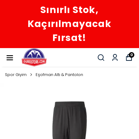
Sınırlı Stok,
Kaçırılmayacak
Fırsat!
0
Spor Giyim
Eşofman Altı & Pantolon