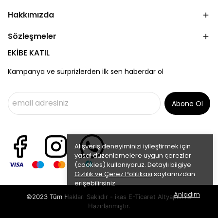
Hakkımızda
Sözleşmeler
EKİBE KATIL
Kampanya ve sürprizlerden ilk sen haberdar ol
Abone Ol
Alışveriş deneyiminizi iyileştirmek için
yasal düzenlemelere uygun çerezler
(cookies) kullanıyoruz. Detaylı bilgiye
Gizlilik ve Çerez Politikası
sayfamızdan
erişebilirsiniz.
Anladım
©2023 Tüm Hakları Saklıdır - ikas E-Ticaret
Altyapısı ile
Hazırlanmıştır.