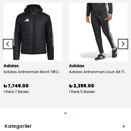
Adidas
Adidas
Adidas Antrenman Mont TIRO24 WINT JKT IJ7388
Adidas Antrenman Uzun Alt TIRO ES PNT JD0442
₺ 7,749.00
₺ 2,399.00
1 Renk 7 Beden
1 Renk 5 Beden
Kategoriler