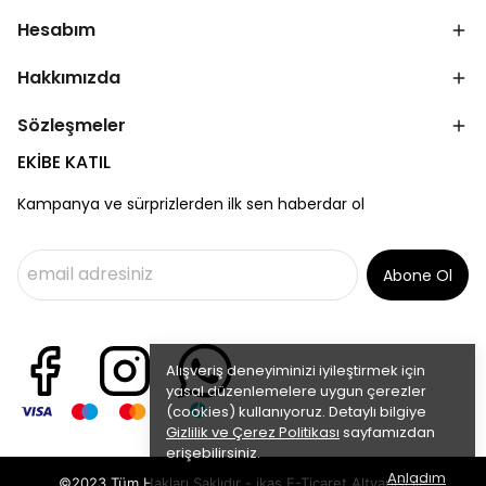
Hesabım
Hakkımızda
Sözleşmeler
EKİBE KATIL
Kampanya ve sürprizlerden ilk sen haberdar ol
Abone Ol
Alışveriş deneyiminizi iyileştirmek için
yasal düzenlemelere uygun çerezler
(cookies) kullanıyoruz. Detaylı bilgiye
Gizlilik ve Çerez Politikası
sayfamızdan
erişebilirsiniz.
Anladım
©2023 Tüm Hakları Saklıdır - ikas E-Ticaret
Altyapısı ile