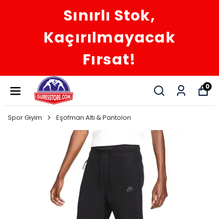
Sınırlı Stok,
Kaçırılmayacak
Fırsat!
0
Spor Giyim
Eşofman Altı & Pantolon