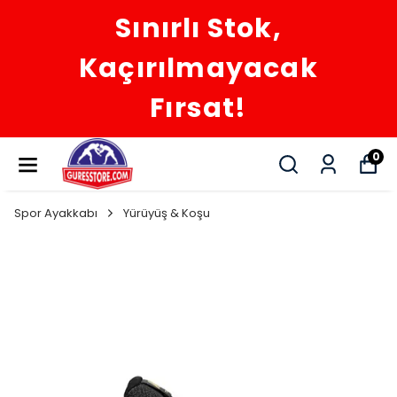
Sınırlı Stok,
Kaçırılmayacak
Fırsat!
0
Spor Ayakkabı
Yürüyüş & Koşu