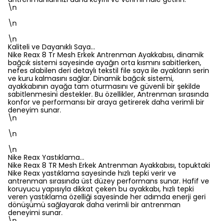
\n
\n
\n
Kaliteli ve Dayanıklı Saya…
Nike Reax 8 Tr Mesh Erkek Antrenman Ayakkabısı, dinamik
bağcık sistemi sayesinde ayağın orta kısmını sabitlerken,
nefes alabilen deri detaylı tekstil file saya ile ayakların serin
ve kuru kalmasını sağlar. Dinamik bağcık sistemi,
ayakkabının ayağa tam oturmasını ve güvenli bir şekilde
sabitlenmesini destekler. Bu özellikler, Antrenman sırasında
konfor ve performansı bir araya getirerek daha verimli bir
deneyim sunar.
\n
\n
\n
Nike Reax Yastıklama…
Nike Reax 8 TR Mesh Erkek Antrenman Ayakkabısı, topuktaki
Nike Reax yastıklama sayesinde hızlı tepki verir ve
antrenman sırasında üst düzey performans sunar. Hafif ve
koruyucu yapısıyla dikkat çeken bu ayakkabı, hızlı tepki
veren yastıklama özelliği sayesinde her adımda enerji geri
dönüşümü sağlayarak daha verimli bir antrenman
deneyimi sunar.
\n