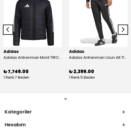
Adidas
Adidas
Adidas Antrenman Mont TIRO24 WINT JKT IJ7388
Adidas Antrenman Uzun Alt TIRO ES PNT JD0442
₺ 7,749.00
₺ 2,399.00
1 Renk 7 Beden
1 Renk 5 Beden
Kategoriler
Hesabım