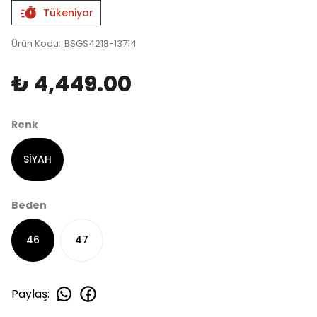
Tükeniyor
Ürün Kodu
:
BSGS4218-13714
₺ 4,449.00
Renk
SİYAH
Beden
46
47
Paylaş
: