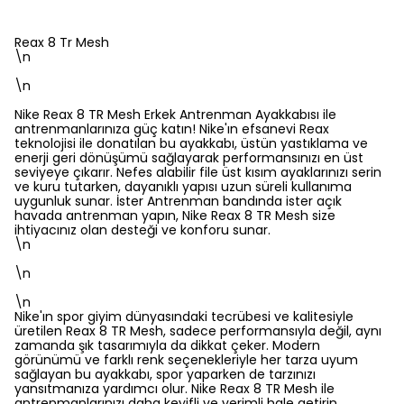
Reax 8 Tr Mesh
\n
\n
Nike Reax 8 TR Mesh Erkek Antrenman Ayakkabısı ile
antrenmanlarınıza güç katın! Nike'ın efsanevi Reax
teknolojisi ile donatılan bu ayakkabı, üstün yastıklama ve
enerji geri dönüşümü sağlayarak performansınızı en üst
seviyeye çıkarır. Nefes alabilir file üst kısım ayaklarınızı serin
ve kuru tutarken, dayanıklı yapısı uzun süreli kullanıma
uygunluk sunar. İster Antrenman bandında ister açık
havada antrenman yapın, Nike Reax 8 TR Mesh size
ihtiyacınız olan desteği ve konforu sunar.
\n
\n
\n
Nike'ın spor giyim dünyasındaki tecrübesi ve kalitesiyle
üretilen Reax 8 TR Mesh, sadece performansıyla değil, aynı
zamanda şık tasarımıyla da dikkat çeker. Modern
görünümü ve farklı renk seçenekleriyle her tarza uyum
sağlayan bu ayakkabı, spor yaparken de tarzınızı
yansıtmanıza yardımcı olur. Nike Reax 8 TR Mesh ile
antrenmanlarınızı daha keyifli ve verimli hale getirin.