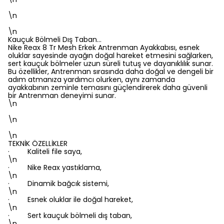
\n
\n
Kauçuk Bölmeli Dış Taban…
Nike Reax 8 Tr Mesh Erkek Antrenman Ayakkabısı, esnek
oluklar sayesinde ayağın doğal hareket etmesini sağlarken,
sert kauçuk bölmeler uzun süreli tutuş ve dayanıklılık sunar.
Bu özellikler, Antrenman sırasında daha doğal ve dengeli bir
adım atmanıza yardımcı olurken, aynı zamanda
ayakkabının zeminle temasını güçlendirerek daha güvenli
bir Antrenman deneyimi sunar.
\n
\n
\n
TEKNİK ÖZELLİKLER
· Kaliteli file saya,
\n
· Nike Reax yastıklama,
\n
· Dinamik bağcık sistemi,
\n
· Esnek oluklar ile doğal hareket,
\n
· Sert kauçuk bölmeli dış taban,
\n