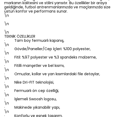
markanın kalitesini ve stilini yansıtır. Bu özellikler bir araya
geldiğinde, futbol antrenmanlarınızda ve maçlarınızda size
üstün konfor ve performans sunar.
\n
\n
\n
TEKNİK ÖZELLİKLER
· Tam boy fermuarlı kapanış,
\n
· Gövde/Paneller/Cep İçleri: %100 polyester,
\n
· Fitil: %97 polyester ve %3 spandeks malzeme,
\n
· Fitilli manşetler ve bel kısmı,
\n
· Omuzlar, kollar ve yan kısımlardaki file detaylar,
\n
· Nike Dri-FIT teknolojisi,
\n
· Fermuarlı ön cep özelliği,
\n
· İşlemeli Swoosh logosu,
\n
· Makinede yıkanabilir yapı,
\n
· Konforlu ve esnek tasarım.