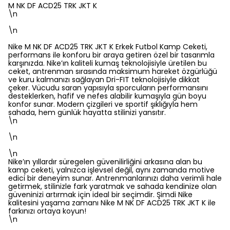
M NK DF ACD25 TRK JKT K
\n
\n
Nike M NK DF ACD25 TRK JKT K Erkek Futbol Kamp Ceketi,
performans ile konforu bir araya getiren özel bir tasarımla
karşınızda. Nike’ın kaliteli kumaş teknolojisiyle üretilen bu
ceket, antrenman sırasında maksimum hareket özgürlüğü
ve kuru kalmanızı sağlayan Dri-FIT teknolojisiyle dikkat
çeker. Vücudu saran yapısıyla sporcuların performansını
desteklerken, hafif ve nefes alabilir kumaşıyla gün boyu
konfor sunar. Modern çizgileri ve sportif şıklığıyla hem
sahada, hem günlük hayatta stilinizi yansıtır.
\n
\n
\n
Nike’ın yıllardır süregelen güvenilirliğini arkasına alan bu
kamp ceketi, yalnızca işlevsel değil, aynı zamanda motive
edici bir deneyim sunar. Antrenmanlarınızı daha verimli hale
getirmek, stilinizle fark yaratmak ve sahada kendinize olan
güveninizi artırmak için ideal bir seçimdir. Şimdi Nike
kalitesini yaşama zamanı Nike M NK DF ACD25 TRK JKT K ile
farkınızı ortaya koyun!
\n