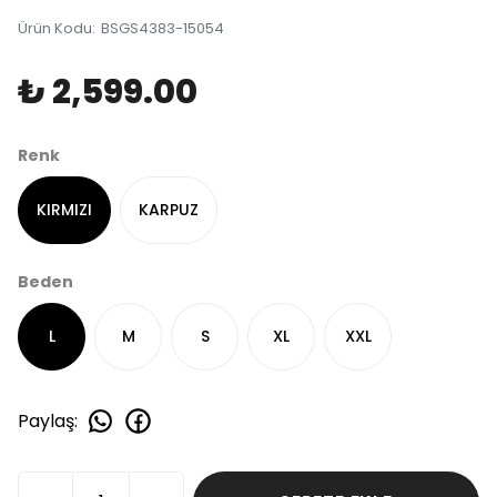
Ürün Kodu
:
BSGS4383-15054
₺ 2,599.00
Renk
KIRMIZI
KARPUZ
Beden
L
M
S
XL
XXL
Paylaş
: