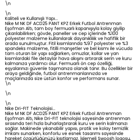
\n
\n
Kaliteli ve Kullanışlı Yapı…
Nike M NK DF ACD25 PANT KPZ Erkek Futbol Antrenman
Eşofman Altı, tam boy fermuarlı kapanışıyla kolay giyilip
çıkarılabilirken; gövde, paneller ve cep içlerinde %100
polyester malzeme kullanılarak dayanıklılık ve hafiflik bir
arada sunulmuştur. Fitil kısımlarında %97 polyester ve %3
spandeks malzeme, fitilli manşetler ve bel kısmı ile vücuda
tam oturan bir yapı sağlarken, omuzlar, kollar ve yan
kısımlardaki file detaylar hava akışını artırarak serin ve kuru
kalmanıza yardımcı olur. Fermuarlı ön cep özelliği,
eşyalarınızı güvenle taşımanıza olanak tanır. Bu özellikler bir
araya geldiğinde, futbol antrenmanlarınızda ve
maçlarınızda size üstün konfor ve performans sunar.
\n
\n
\n
Nike Dri-FIT Teknolojisi…
Nike M NK DF ACD25 PANT KPZ Erkek Futbol Antrenman
Eşofman Altı, Nike Dri-FIT teknolojisi sayesinde antrenman
sırasında teri hızla buharlaştırarak kuru ve serin kalmanızı
sağlar. Makinede yıkanabilir yapısı, pratik ve kolay temizlik
imkanı sunarken, konforlu ve esnek tasarımı sayesinde
hareket özgürlüğünüzü kısıtlamaz. İşlemeli Swoosh logosu,