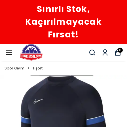
Sınırlı Stok,
Kaçırılmayacak
Fırsat!
0
Spor Giyim
Tişört