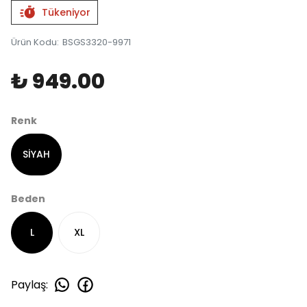
Tükeniyor
Ürün Kodu
:
BSGS3320-9971
₺ 949.00
Renk
SİYAH
Beden
L
XL
Paylaş
: