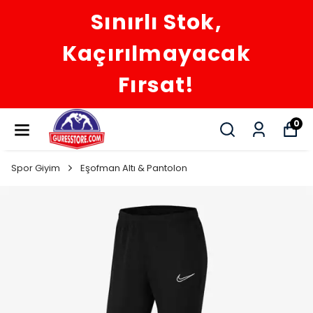
Sınırlı Stok,
Kaçırılmayacak
Fırsat!
0
Spor Giyim
Eşofman Altı & Pantolon