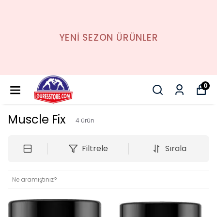
YENİ SEZON ÜRÜNLER
0
Muscle Fix
4
ürün
Filtrele
Sırala