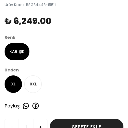
Ürün Kodu
:
BSGS4443-15511
₺ 6,249.00
Renk
KARIŞIK
Beden
XL
XXL
Paylaş
:
SEPETE EKLE