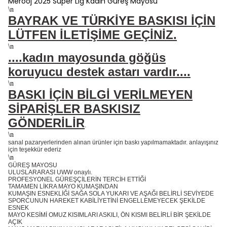
Merooj 2025 Süper Lig Kadın Güreş Mayosu
\n
BAYRAK VE TÜRKİYE BASKISI İÇİN
LÜTFEN İLETİŞİME GEÇİNİZ.
\n
....kadın mayosunda göğüs
koruyucu destek astarı vardır....
\n
BASKI İÇİN BİLGİ VERİLMEYEN
SİPARİŞLER BASKISIZ
GÖNDERİLİR
.
\n
sanal pazaryerlerinden alınan ürünler için baskı yapılmamaktadır. anlayışınız
için teşekkür ederiz
\n
GÜREŞ MAYOSU
ULUSLARARASI UWW onaylı.
PROFESYONEL GÜREŞÇİLERİN TERCİH ETTİĞİ
TAMAMEN LİKRA MAYO KUMAŞINDAN
KUMAŞIN ESNEKLİĞİ SAĞA SOLA YUKARI VE AŞAĞI BELİRLİ SEVİYEDE
SPORCUNUN HAREKET KABİLİYETİNİ ENGELLEMEYECEK ŞEKİLDE
ESNEK
MAYO KESİMİ OMUZ KISIMLARI ASKILI, ÖN KISMI BELİRLİ BİR ŞEKİLDE
AÇIK