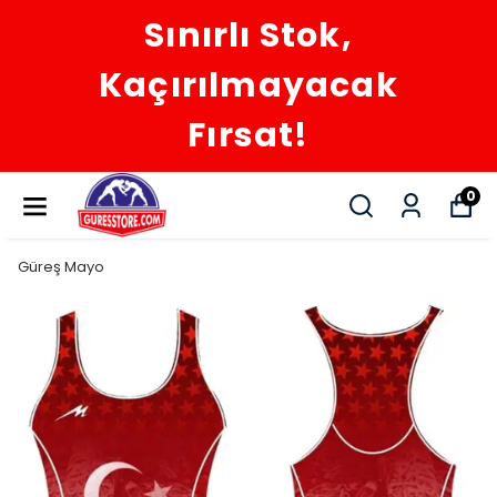
Sınırlı Stok,
Kaçırılmayacak
Fırsat!
0
Güreş Mayo