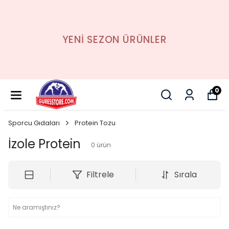
YENİ SEZON ÜRÜNLER
0
Sporcu Gıdaları
Protein Tozu
İzole Protein
0
ürün
Filtrele
Sırala