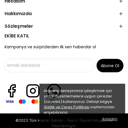
Hesabım
Hakkımızda
Sözleşmeler
EKİBE KATIL
Kampanya ve sürprizlerden ilk sen haberdar ol
Abone Ol
Alışveriş deneyiminizi iyileştirmek için
yasal düzenlemelere uygun çerezler
(cookies) kullanıyoruz. Detaylı bilgiye
Gizlilik ve Çerez Politikası
sayfamızdan
erişebilirsiniz.
Anladım
©2023 Tüm Hakları Saklıdır - ikas E-Ticaret
Altyapısı ile
Hazırlanmıştır.