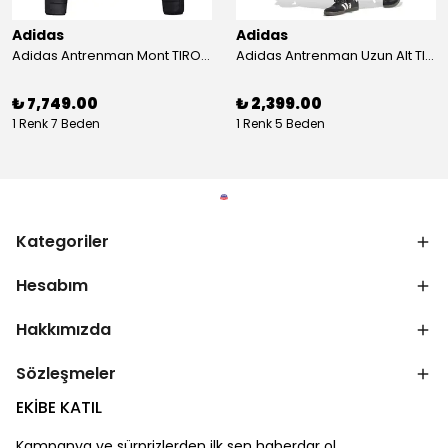
Adidas
Adidas
Adidas Antrenman Mont TIRO24 WINT JKT IJ7388
Adidas Antrenman Uzun Alt TIRO ES PNT JD0442
₺ 7,749.00
₺ 2,399.00
1 Renk 7 Beden
1 Renk 5 Beden
Kategoriler
Hesabım
Hakkımızda
Sözleşmeler
EKİBE KATIL
Kampanya ve sürprizlerden ilk sen haberdar ol