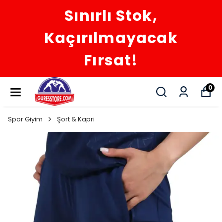
Sınırlı Stok,
Kaçırılmayacak
Fırsat!
0
Spor Giyim
Şort & Kapri