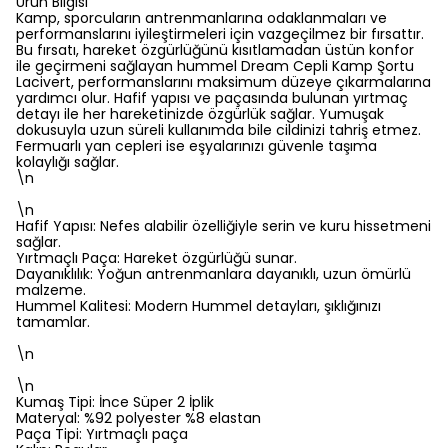
Ürün Bilgisi
Kamp, sporcuların antrenmanlarına odaklanmaları ve
performanslarını iyileştirmeleri için vazgeçilmez bir fırsattır.
Bu fırsatı, hareket özgürlüğünü kısıtlamadan üstün konfor
ile geçirmeni sağlayan hummel Dream Cepli Kamp Şortu
Lacivert, performanslarını maksimum düzeye çıkarmalarına
yardımcı olur. Hafif yapısı ve paçasında bulunan yırtmaç
detayı ile her hareketinizde özgürlük sağlar. Yumuşak
dokusuyla uzun süreli kullanımda bile cildinizi tahriş etmez.
Fermuarlı yan cepleri ise eşyalarınızı güvenle taşıma
kolaylığı sağlar.
\n
\n
Hafif Yapısı: Nefes alabilir özelliğiyle serin ve kuru hissetmeni
sağlar.
Yırtmaçlı Paça: Hareket özgürlüğü sunar.
Dayanıklılık: Yoğun antrenmanlara dayanıklı, uzun ömürlü
malzeme.
Hummel Kalitesi: Modern Hummel detayları, şıklığınızı
tamamlar.
\n
\n
Kumaş Tipi: İnce Süper 2 İplik
Materyal: %92 polyester %8 elastan
Paça Tipi: Yırtmaçlı paça