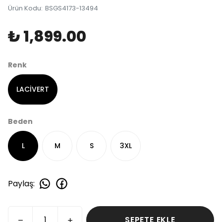
Ürün Kodu
:
BSGS4173-13494
₺ 1,899.00
Renk
LACİVERT
Beden
L
M
S
3XL
Paylaş
:
SEPETE EKLE