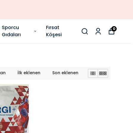
Sporcu
Fırsat
0
Gıdaları
Köşesi
lan
İlk eklenen
Son eklenen