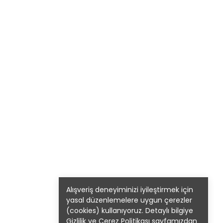
Alışveriş deneyiminizi iyileştirmek için
yasal düzenlemelere uygun çerezler
(cookies) kullanıyoruz. Detaylı bilgiye
Gizlilik ve Çerez Politikası
sayfamızdan