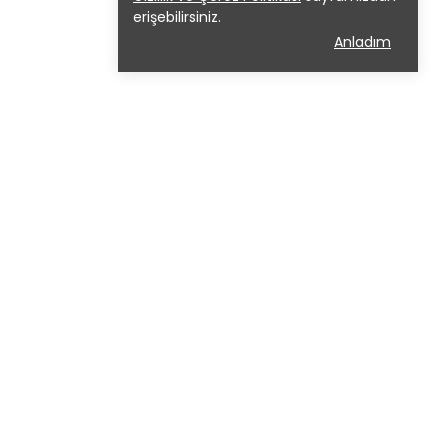
erişebilirsiniz.
Anladım
ızda
Sözleşmeler
GİZLİLİK POLİTİKASI
İADE POLİTİKASI
MESAFELİ SATIŞ SÖZLEŞMESİ