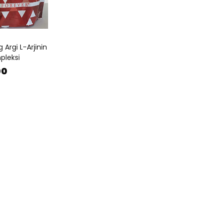
g Argi L-Arjinin
pleksi
00