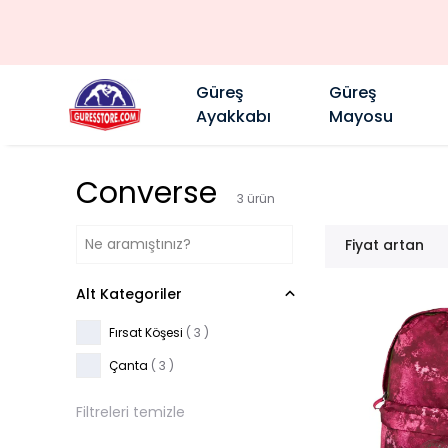
Güreş
Güreş
Ayakkabı
Mayosu
Converse
3
ürün
Fiyat artan
Alt Kategoriler
Fırsat Köşesi
(
3
)
Çanta
(
3
)
Filtreleri temizle