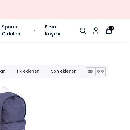
Sporcu
Fırsat
0
Gıdaları
Köşesi
lan
İlk eklenen
Son eklenen