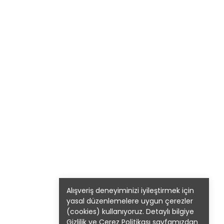
Alışveriş deneyiminizi iyileştirmek için
yasal düzenlemelere uygun çerezler
(cookies) kullanıyoruz. Detaylı bilgiye
Gizlilik ve Çerez Politikası
sayfamızdan