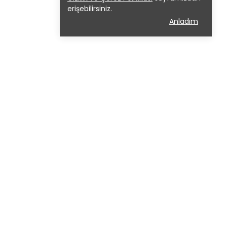
erişebilirsiniz.
Anladım
ızda
Sözleşmeler
GİZLİLİK POLİTİKASI
İADE POLİTİKASI
MESAFELİ SATIŞ SÖZLEŞMESİ