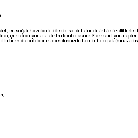
0
 en soğuk havalarda bile sizi sıcak tutacak üstün özelliklerle do
rken, çene koruyucusu ekstra konfor sunar. Fermuarlı yan cepler k
ayatta hem de outdoor maceralarınızda hareket özgürlüğünüzü kıs
a,