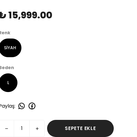
₺ 15,999.00
Renk
SİYAH
Beden
L
Paylaş
:
SEPETE EKLE