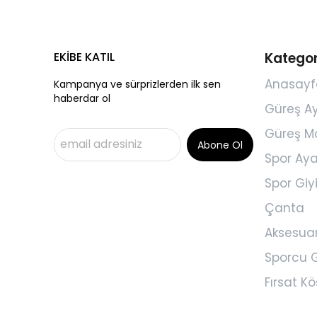
EKİBE KATIL
Kategor
Anasayf
Kampanya ve sürprizlerden ilk sen
haberdar ol
Güreş A
Güreş M
Abone Ol
Spor Aya
Spor Gi
Çanta
Aksesua
Sporcu G
Fırsat Kö