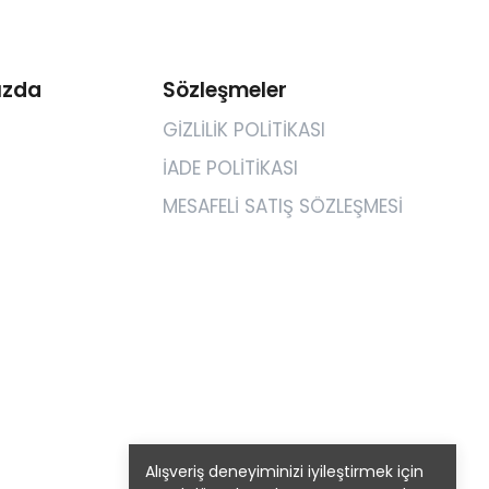
ızda
Sözleşmeler
GİZLİLİK POLİTİKASI
İADE POLİTİKASI
MESAFELİ SATIŞ SÖZLEŞMESİ
Alışveriş deneyiminizi iyileştirmek için