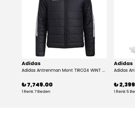
Adidas
Adidas
Adidas Koşu Ayakkabısı RUNFALCON 5 IH7758
Adidas Antrenman Mont TIRO24 WINT JKT IJ7388
₺ 7,749.00
₺ 2,39
1 Renk 7 Beden
1 Renk 5 B