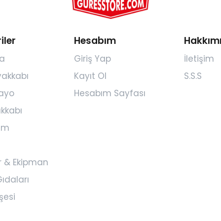
iler
Hesabım
Hakkım
a
Giriş Yap
İletişim
yakkabı
Kayıt Ol
S.S.S
ayo
Hesabım Sayfası
kkabı
yim
r & Ekipman
ıdaları
şesi