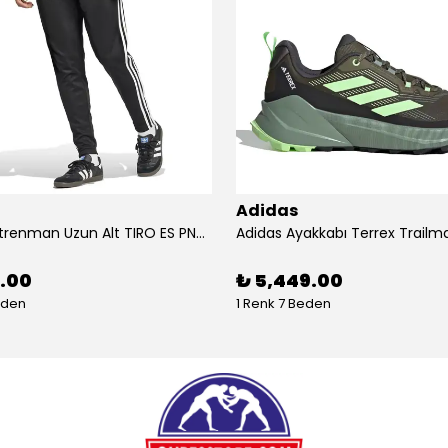
Adidas
Adidas Antrenman Uzun Alt TIRO ES PNT JD0442
9.00
₺ 5,449.00
eden
1 Renk 7 Beden