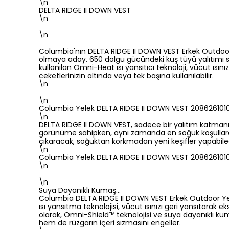
\n
DELTA RIDGE II DOWN VEST
\n
\n
Columbia'nın DELTA RIDGE II DOWN VEST Erkek Outdoor
olmaya aday. 650 dolgu gücündeki kuş tüyü yalıtımı s
kullanılan Omni-Heat ısı yansıtıcı teknoloji, vücut ısın
ceketlerinizin altında veya tek başına kullanılabilir.
\n
\n
Columbia Yelek DELTA RIDGE II DOWN VEST 208626101
\n
DELTA RIDGE II DOWN VEST, sadece bir yalıtım katmanı değ
görünüme sahipken, aynı zamanda en soğuk koşullarda b
çıkaracak, soğuktan korkmadan yeni keşifler yapabilec
\n
Columbia Yelek DELTA RIDGE II DOWN VEST 208626101
\n
\n
Suya Dayanıklı Kumaş…
Columbia DELTA RIDGE II DOWN VEST Erkek Outdoor Yelek
ısı yansıtma teknolojisi, vücut ısınızı geri yansıtarak 
olarak, Omni-Shield™ teknolojisi ve suya dayanıklı kum
hem de rüzgarın içeri sızmasını engeller.