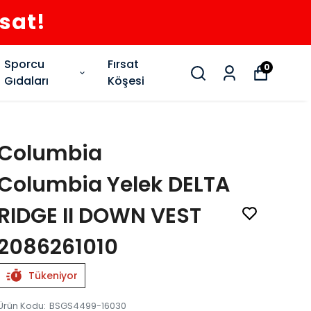
rsat!
Sporcu
Fırsat
0
Gıdaları
Köşesi
Columbia
Columbia Yelek DELTA
RIDGE II DOWN VEST
2086261010
Tükeniyor
Ürün Kodu
:
BSGS4499-16030