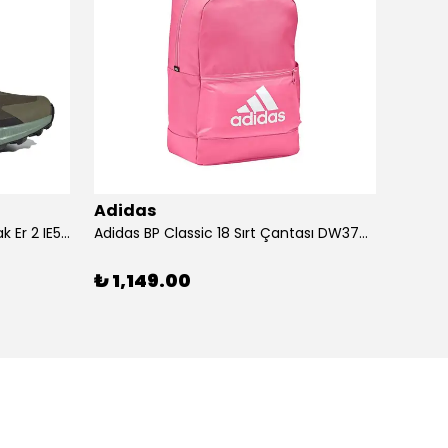
Adidas
Adid
Adidas Ayakkabı Terrex Trailmak Er 2 IE5146
Adidas BP Classic 18 Sırt Çantası DW3709
Adidas
₺ 1,149.00
₺ 1,