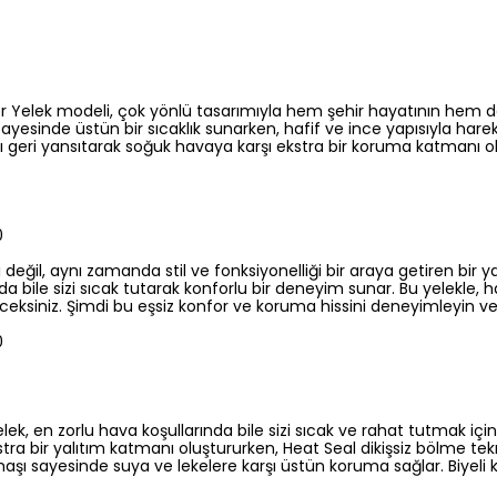
 Yelek modeli, çok yönlü tasarımıyla hem şehir hayatının hem d
ayesinde üstün bir sıcaklık sunarken, hafif ve ince yapısıyla h
ızı geri yansıtarak soğuk havaya karşı ekstra bir koruma katmanı ol
0
il, aynı zamanda stil ve fonksiyonelliği bir araya getiren bir yatı
ile sizi sıcak tutarak konforlu bir deneyim sunar. Bu yelekle, h
eksiniz. Şimdi bu eşsiz konfor ve koruma hissini deneyimleyin ve
0
, en zorlu hava koşullarında bile sizi sıcak ve rahat tutmak iç
ekstra bir yalıtım katmanı oluştururken, Heat Seal dikişsiz bölme tek
aşı sayesinde suya ve lekelere karşı üstün koruma sağlar. Biyeli k