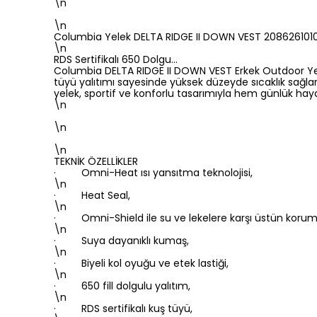
\n
\n
Columbia Yelek DELTA RIDGE II DOWN VEST 208626101
\n
RDS Sertifikalı 650 Dolgu…
Columbia DELTA RIDGE II DOWN VEST Erkek Outdoor Yelek,
tüyü yalıtımı sayesinde yüksek düzeyde sıcaklık sağla
yelek, sportif ve konforlu tasarımıyla hem günlük h
\n
\n
\n
TEKNİK ÖZELLİKLER
· Omni-Heat ısı yansıtma teknolojisi,
\n
· Heat Seal,
\n
· Omni-Shield ile su ve lekelere karşı üstün korum
\n
· Suya dayanıklı kumaş,
\n
· Biyeli kol oyuğu ve etek lastiği,
\n
· 650 fill dolgulu yalıtım,
\n
· RDS sertifikalı kuş tüyü,