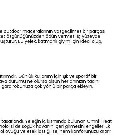
e outdoor maceralarının vazgeçilmez bir parçası
areket özgürlüğünüzden ödün vermez. İç yüzeyde
uşturur. Bu yelek, katmanlı giyim için ideal olup,
rımdır. Günlük kullanım için şık ve sportif bir
ava durumu ne olursa olsun her anınızın tadını
 gardırobunuza çok yönlü bir parça ekleyin.
in tasarlandı. Yeleğin iç kısmında bulunan Omni-Heat
nolojisi de soğuk havanın içeri girmesini engeller. Ek
ol oyuğu ve etek lastiği ise, hem konforunuzu artırır