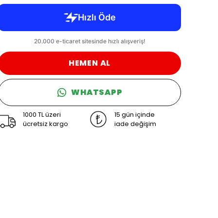
HEMEN AL
WHATSAPP
1000 TL üzeri
15 gün içinde
ücretsiz kargo
iade değişim