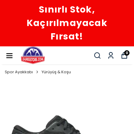
Sınırlı Stok,
Kaçırılmayacak
Fırsat!
0
Spor Ayakkabı
Yürüyüş & Koşu