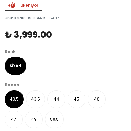
Tükeniyor
Ürün Kodu
:
BSGS4435-15437
₺ 3,999.00
Renk
SİYAH
Beden
40,5
43,5
44
45
46
47
49
50,5