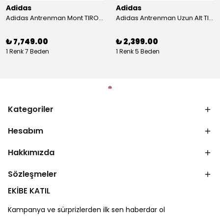
Adidas
Adidas
Adidas Antrenman Mont TIRO24 WINT JKT IJ7388
Adidas Antrenman Uzun Alt TIRO ES PNT JD0442
₺ 7,749.00
₺ 2,399.00
1 Renk 7 Beden
1 Renk 5 Beden
Kategoriler
Hesabım
Hakkımızda
Sözleşmeler
EKİBE KATIL
Kampanya ve sürprizlerden ilk sen haberdar ol