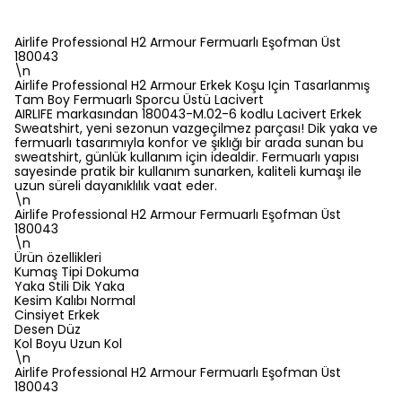
Airlife Professional H2 Armour Fermuarlı Eşofman Üst
180043
\n
Airlife Professional H2 Armour Erkek Koşu Için Tasarlanmış
Tam Boy Fermuarlı Sporcu Üstü Lacivert
AIRLIFE markasından 180043-M.02-6 kodlu Lacivert Erkek
Sweatshirt, yeni sezonun vazgeçilmez parçası! Dik yaka ve
fermuarlı tasarımıyla konfor ve şıklığı bir arada sunan bu
sweatshirt, günlük kullanım için idealdir. Fermuarlı yapısı
sayesinde pratik bir kullanım sunarken, kaliteli kumaşı ile
uzun süreli dayanıklılık vaat eder.
\n
Airlife Professional H2 Armour Fermuarlı Eşofman Üst
180043
\n
Ürün özellikleri
Kumaş Tipi Dokuma
Yaka Stili Dik Yaka
Kesim Kalıbı Normal
Cinsiyet Erkek
Desen Düz
Kol Boyu Uzun Kol
\n
Airlife Professional H2 Armour Fermuarlı Eşofman Üst
180043