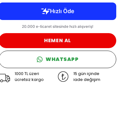
HEMEN AL
WHATSAPP
1000 TL üzeri
15 gün içinde
ücretsiz kargo
iade değişim