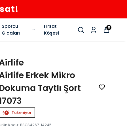
rsat!
Sporcu
Fırsat
0
Gıdaları
Köşesi
Airlife
Airlife Erkek Mikro
Dokuma Taytlı Şort
17073
Tükeniyor
Ürün Kodu
:
BSGS4267-14245