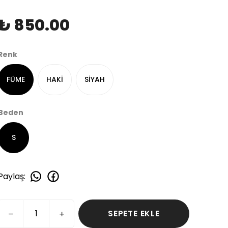
₺ 850.00
Renk
FÜME
HAKİ
SİYAH
Beden
S
Paylaş
:
SEPETE EKLE