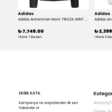
Adidas
Adidas
Adidas Koşu Ayakkabısı RUNFALCON 5 IH7758
Adidas Antrenman Mont TIRO24 WINT JKT IJ7388
₺ 7,749.00
₺ 2,39
1 Renk 7 Beden
1 Renk 5 B
EKİBE KATIL
Kategor
Anasayf
Kampanya ve sürprizlerden ilk sen
haberdar ol
Güreş A