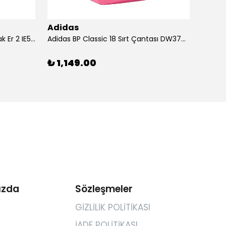
Adidas
Adid
Adidas Ayakkabı Terrex Trailmak Er 2 IE5146
Adidas BP Classic 18 Sırt Çantası DW3709
Adidas
₺ 1,149.00
₺ 1,
ızda
Sözleşmeler
GİZLİLİK POLİTİKASI
İADE POLİTİKASI