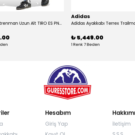
Adidas
Adidas Antrenman Uzun Alt TIRO ES PNT JD0442
9.00
₺ 5,449.00
eden
1 Renk 7 Beden
iler
Hesabım
Hakkım
a
Giriş Yap
İletişim
yakkabı
Kayıt Ol
S.S.S