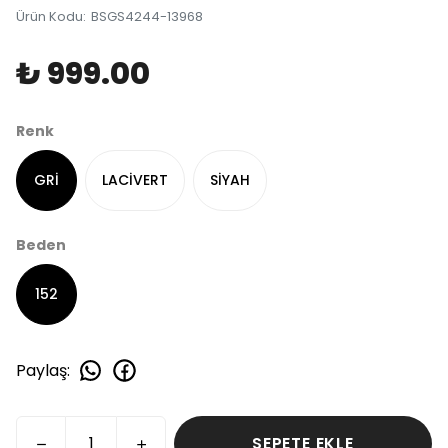
Ürün Kodu
:
BSGS4244-13968
₺ 999.00
Renk
GRİ
LACİVERT
SİYAH
Beden
152
Paylaş
:
SEPETE EKLE