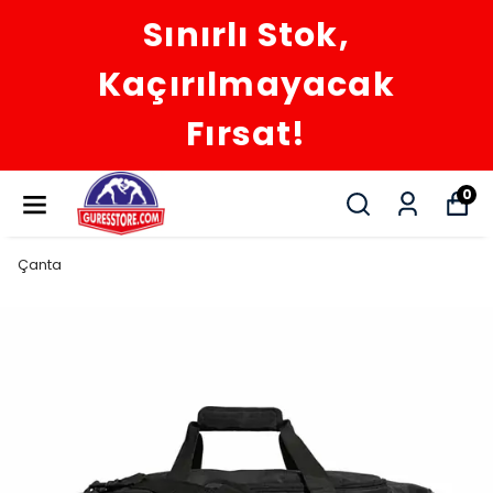
Sınırlı Stok,
Kaçırılmayacak
Fırsat!
0
Çanta