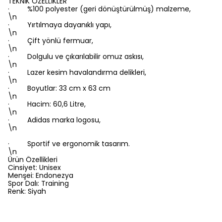
TEKNİK ÖZELLİKLER
· %100 polyester (geri dönüştürülmüş) malzeme,
\n
· Yırtılmaya dayanıklı yapı,
\n
· Çift yönlü fermuar,
\n
· Dolgulu ve çıkarılabilir omuz askısı,
\n
· Lazer kesim havalandırma delikleri,
\n
· Boyutlar: 33 cm x 63 cm
\n
· Hacim: 60,6 Litre,
\n
· Adidas marka logosu,
\n
· Sportif ve ergonomik tasarım.
\n
Ürün Özellikleri
Cinsiyet: Unisex
Menşei: Endonezya
Spor Dalı: Training
Renk: Siyah