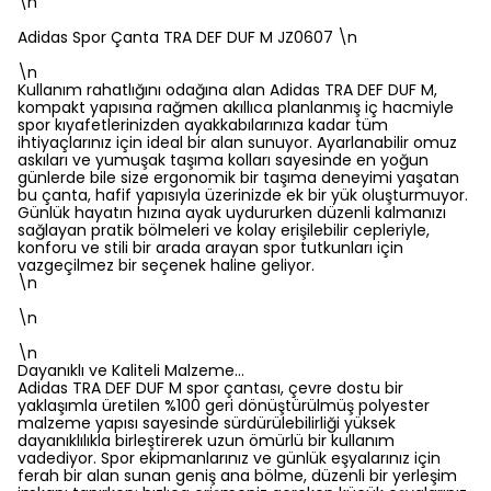
\n
Adidas Spor Çanta TRA DEF DUF M JZ0607 \n
\n
Kullanım rahatlığını odağına alan Adidas TRA DEF DUF M,
kompakt yapısına rağmen akıllıca planlanmış iç hacmiyle
spor kıyafetlerinizden ayakkabılarınıza kadar tüm
ihtiyaçlarınız için ideal bir alan sunuyor. Ayarlanabilir omuz
askıları ve yumuşak taşıma kolları sayesinde en yoğun
günlerde bile size ergonomik bir taşıma deneyimi yaşatan
bu çanta, hafif yapısıyla üzerinizde ek bir yük oluşturmuyor.
Günlük hayatın hızına ayak uydururken düzenli kalmanızı
sağlayan pratik bölmeleri ve kolay erişilebilir cepleriyle,
konforu ve stili bir arada arayan spor tutkunları için
vazgeçilmez bir seçenek haline geliyor.
\n
\n
\n
Dayanıklı ve Kaliteli Malzeme…
Adidas TRA DEF DUF M spor çantası, çevre dostu bir
yaklaşımla üretilen %100 geri dönüştürülmüş polyester
malzeme yapısı sayesinde sürdürülebilirliği yüksek
dayanıklılıkla birleştirerek uzun ömürlü bir kullanım
vadediyor. Spor ekipmanlarınız ve günlük eşyalarınız için
ferah bir alan sunan geniş ana bölme, düzenli bir yerleşim