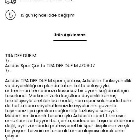
15 gün içinde iade değişim
Ürün Açıklaması
TRA DEF DUF M
\n
Adidas Spor Çanta TRA DEF DUF M JZ0607
\n
Adidas TRA DEF DUF M spor çantası, Adidas’ın fonksiyonellik
ve dayanıklılığı ön planda tutan kalite anlayışıyla,
antrenman temponuza kusursuz bir uyum sağlamak için
tasarlandı. Markanın zorlu koşullara dayanıklı kumaş
teknolojisiyle üretilen bu model, hem spor salonunda hem
de hafta sonu seyahatlerinizde eşyalarınızı güvenle
taşımanız için gereken sağlamlığı fazlasıyla sunuyor.
Modern ve dinamik tasarımıyla Adidas’ın sportif mirasını
omuzlarınıza taşıyan bu çanta, sadece bir taşıma ekipmanı
değil, aynı zamanda profesyonel bir spor disiplininin ve şık
bir yaşam tarzının en önemli tamamlayıcısı olarak öne
çıkıyor.