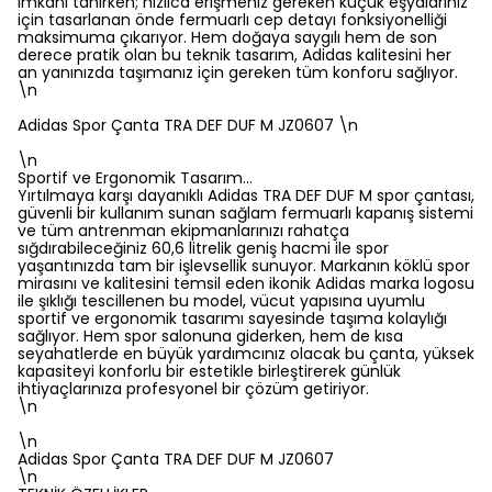
imkanı tanırken; hızlıca erişmeniz gereken küçük eşyalarınız
için tasarlanan önde fermuarlı cep detayı fonksiyonelliği
maksimuma çıkarıyor. Hem doğaya saygılı hem de son
derece pratik olan bu teknik tasarım, Adidas kalitesini her
an yanınızda taşımanız için gereken tüm konforu sağlıyor.
\n
Adidas Spor Çanta TRA DEF DUF M JZ0607 \n
\n
Sportif ve Ergonomik Tasarım…
Yırtılmaya karşı dayanıklı Adidas TRA DEF DUF M spor çantası,
güvenli bir kullanım sunan sağlam fermuarlı kapanış sistemi
ve tüm antrenman ekipmanlarınızı rahatça
sığdırabileceğiniz 60,6 litrelik geniş hacmi ile spor
yaşantınızda tam bir işlevsellik sunuyor. Markanın köklü spor
mirasını ve kalitesini temsil eden ikonik Adidas marka logosu
ile şıklığı tescillenen bu model, vücut yapısına uyumlu
sportif ve ergonomik tasarımı sayesinde taşıma kolaylığı
sağlıyor. Hem spor salonuna giderken, hem de kısa
seyahatlerde en büyük yardımcınız olacak bu çanta, yüksek
kapasiteyi konforlu bir estetikle birleştirerek günlük
ihtiyaçlarınıza profesyonel bir çözüm getiriyor.
\n
\n
Adidas Spor Çanta TRA DEF DUF M JZ0607
\n