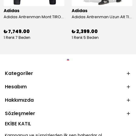
Adidas
Adidas
Adidas Antrenman Mont TIRO24 WINT JKT IJ7388
Adidas Antrenman Uzun Alt TIRO ES PNT JD0442
₺ 7,749.00
₺ 2,399.00
1 Renk 7 Beden
1 Renk 5 Beden
Kategoriler
Hesabım
Hakkımızda
Sözleşmeler
EKİBE KATIL
Kampanya ve sürprizlerden ilk sen haberdar ol