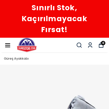
Sınırlı Stok,
Kaçırılmayacak
Fırsat!
0
Güreş Ayakkabı