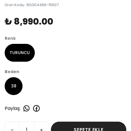
Ürün Kodu
:
BSGS4466-15607
₺ 8,990.00
Renk
TURUNCU
Beden
38
Paylaş
:
SEPETE EKLE