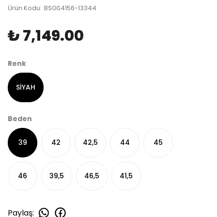
Ürün Kodu
:
BSGS4156-13344
₺ 7,149.00
Renk
SİYAH
Beden
39
42
42,5
44
45
46
39,5
46,5
41,5
Paylaş
: