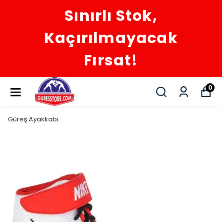
Sınırlı Stok,
Kaçırılmayacak
Fırsat!
0
Güreş Ayakkabı