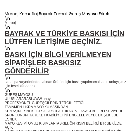
Merooj Kamuflaj Bayrak Temalı Güreş Mayosu Erkek
\n
Merooj
\n
BAYRAK VE TÜRKİYE BASKISI İÇİN
LÜTFEN İLETİŞİME GEÇİNİZ.
\n
BASKI İÇİN BİLGİ VERİLMEYEN
SİPARİŞLER BASKISIZ
GÖNDERİLİR
.
\n
sanal pazaryerlerinden alınan ürünler için baskı yapılmamaktadır. anlayışınız
için teşekkür ederiz
\n
GÜREŞ MAYOSU
ULUSLARARASI UWW onaylı.
PROFESYONEL GÜREŞÇİLERİN TERCİH ETTİĞİ
TAMAMEN LİKRA MAYO KUMAŞINDAN
KUMAŞIN ESNEKLİĞİ SAĞA SOLA YUKARI VE AŞAĞI BELİRLİ SEVİYEDE
SPORCUNUN HAREKET KABİLİYETİNİ ENGELLEMEYECEK ŞEKİLDE
ESNEK
MAYO KESİMİ OMUZ KISIMLARI ASKILI, ÖN KISMI BELİRLİ BİR ŞEKİLDE
AÇIK