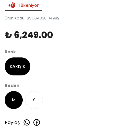
Tükeniyor
Ürün Kodu
:
BSGS4356-14982
₺ 6,249.00
Renk
KARIŞIK
Beden
M
S
Paylaş
: