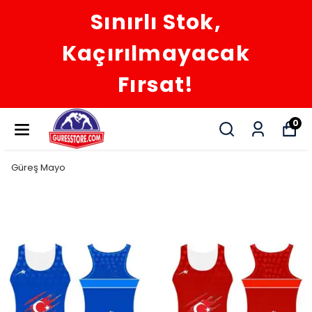
Sınırlı Stok,
Kaçırılmayacak
Fırsat!
0
Güreş Mayo