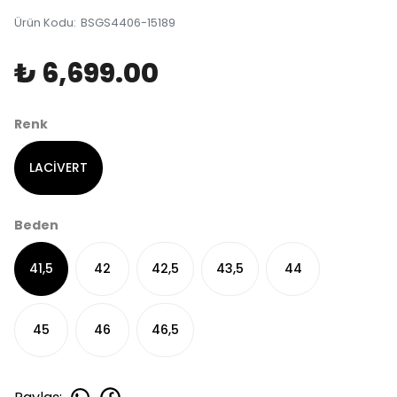
Ürün Kodu
:
BSGS4406-15189
₺ 6,699.00
Renk
LACİVERT
Beden
41,5
42
42,5
43,5
44
45
46
46,5