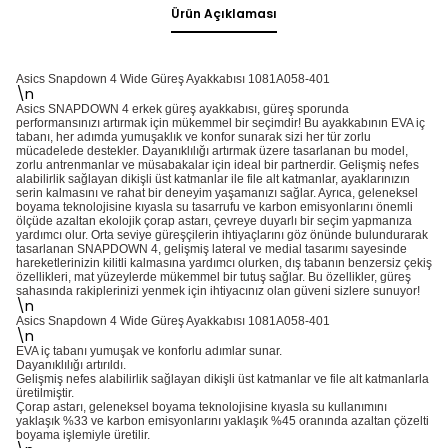
Ürün Açıklaması
Asics Snapdown 4 Wide Güreş Ayakkabısı 1081A058-401
\n
Asics SNAPDOWN 4 erkek güreş ayakkabısı, güreş sporunda
performansınızı artırmak için mükemmel bir seçimdir! Bu ayakkabının EVA iç
tabanı, her adımda yumuşaklık ve konfor sunarak sizi her tür zorlu
mücadelede destekler. Dayanıklılığı artırmak üzere tasarlanan bu model,
zorlu antrenmanlar ve müsabakalar için ideal bir partnerdir. Gelişmiş nefes
alabilirlik sağlayan dikişli üst katmanlar ile file alt katmanlar, ayaklarınızın
serin kalmasını ve rahat bir deneyim yaşamanızı sağlar. Ayrıca, geleneksel
boyama teknolojisine kıyasla su tasarrufu ve karbon emisyonlarını önemli
ölçüde azaltan ekolojik çorap astarı, çevreye duyarlı bir seçim yapmanıza
yardımcı olur. Orta seviye güreşçilerin ihtiyaçlarını göz önünde bulundurarak
tasarlanan SNAPDOWN 4, gelişmiş lateral ve medial tasarımı sayesinde
hareketlerinizin kilitli kalmasına yardımcı olurken, dış tabanın benzersiz çekiş
özellikleri, mat yüzeylerde mükemmel bir tutuş sağlar. Bu özellikler, güreş
sahasında rakiplerinizi yenmek için ihtiyacınız olan güveni sizlere sunuyor!
\n
Asics Snapdown 4 Wide Güreş Ayakkabısı 1081A058-401
\n
EVA iç tabanı yumuşak ve konforlu adımlar sunar.
Dayanıklılığı artırıldı.
Gelişmiş nefes alabilirlik sağlayan dikişli üst katmanlar ve file alt katmanlarla
üretilmiştir.
Çorap astarı, geleneksel boyama teknolojisine kıyasla su kullanımını
yaklaşık %33 ve karbon emisyonlarını yaklaşık %45 oranında azaltan çözelti
boyama işlemiyle üretilir.