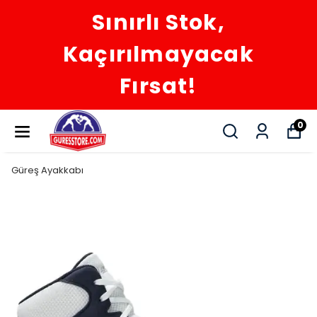
Sınırlı Stok,
Kaçırılmayacak
Fırsat!
0
Güreş Ayakkabı